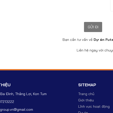
Bạn cần tư vấn về
Dự án Fut
Liên hệ ngay với chu
THIỆU
SITEMAP
 Ba Đình, Thắng Lợi, Kon Tum
Trang chủ
Giới thiệu
7213222
Lĩnh vực hoạt động
group.vn@gmail.com
Dự án