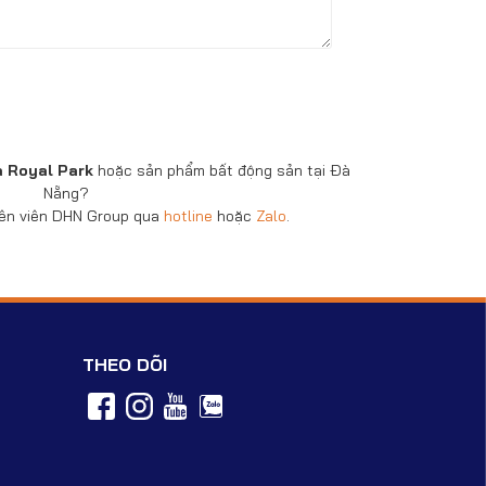
a Royal Park
hoặc sản phẩm bất động sản tại Đà
Nẵng?
yên viên DHN Group qua
hotline
hoặc
Zalo
.
THEO DÕI