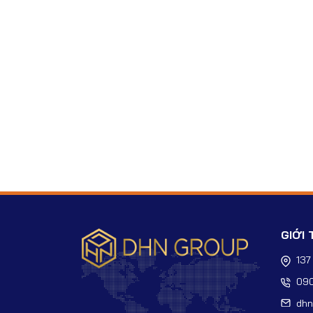
GIỚI 
137
090
dhn