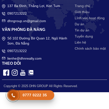
137 Ba Đình, Thắng Lợi, Kon Tum
Trang chủ
Giới thiệu
0907213222
Lĩnh vực hoạt động
dhngroup.vn@gmail.com
Dự án
VĂN PHÒNG ĐÀ NẴNG
Tin dự án
Tuyển dụng
Số 102 Đường Bờ Quan 12, Ngũ Hành
Liên hệ
Sơn, Đà Nẵng
Chính sách bảo mật
0907213222
lienhe@dhnrealty.com
THEO DÕI
Copyright © 2025 DHN GROUP All Rights Reserved.
0777 0222 35